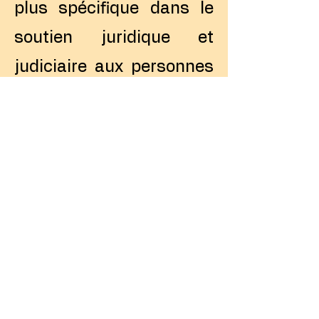
plus spécifique dans le
soutien juridique et
judiciaire aux personnes
victimes de violences
sexistes et sexuelles, de
harcèlement moral et de
discriminations dans le
cadre du travail.